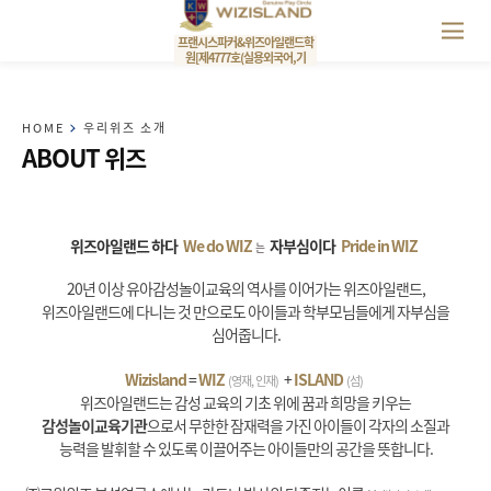
프랜시스파커&위즈아일랜드학
원[제4777호(실용외국어,기
HOME
우리위즈 소개
ABOUT 위즈
위즈아일랜드 하다
We do WIZ
자부심이다
Pride in WIZ
는
20년 이상 유아감성놀이교육의 역사를 이어가는 위즈아일랜드,
위즈아일랜드에 다니는 것 만으로도 아이들과 학부모님들에게 자부심을
심어줍니다.
Wizisland
=
WIZ
+
ISLAND
(영재, 인재)
(섬)
위즈아일랜드는 감성 교육의 기초 위에 꿈과 희망을 키우는
감성놀이교육기관
으로서
무한한 잠재력을 가진 아이들이 각자의 소질과
능력을 발휘할 수 있도록 이끌어주는 아이들만의 공간을 뜻합니다.