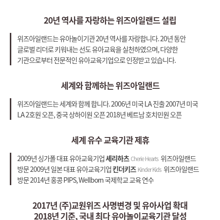
20년 역사를 자랑하는 위즈아일랜드 설립
위즈아일랜드는 유아놀이기관 20년 역사를 자랑합니다.
20년 동안
글로벌 리더로 키워내는 선도 유아교육을 실천하였으며,
다양한
기관으로부터 전문적인 유아교육기업으로 인정받고 있습니다.
세계와 함께하는 위즈아일랜드
위즈아일랜드는 세계와 함께 합니다.
2006년 미국 LA 진출
2007년 미국
LA 2호원 오픈, 중국 상하이원 오픈
2018년 베트남 호치민원 오픈
세계 유수 교육기관 제휴
2009년 싱가폴 대표 유아교육기업
셰리하츠
위즈아일랜드
Cherie Hearts
방문
2009년 일본 대표 유아교육기업
킨더키즈
위즈아일랜드
Kinder Kids
방문
2014년 홍콩 PIPS, Wellborn 국제학교 교육 연수
2017년 (주)교원위즈 사명변경 및 유아사업 확대
2018년 기준, 국내 최다 유아놀이교육기관 달성