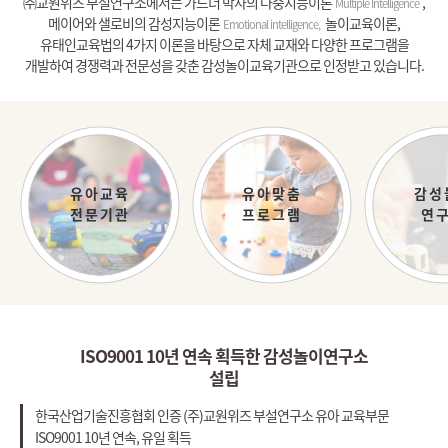
㈜교원위즈 부설연구소에서는 가드너 박사의
다중지능이론
,
Multiple Intelligence
메이어와 샐로비의
감성지능이론
놀이교육이론,
Emotional intelligence,
유태인교육법의 4가지 이론을 바탕으로 자체 교재와 다양한 프로그램을
개발하여
경쟁력과 전문성을 갖춘 감성놀이교육기관으로 인정받고 있습니다.
유아교육
유아맞춤
감성
전문기관
프로그램
연
ISO9001 10년 연속 획득한 감성놀이연구소
설립
한국산업기술진흥협회 인증 (주)교원위즈 부설연구소 유아 교육부문
ISO9001
10년 연속, 유일 획득